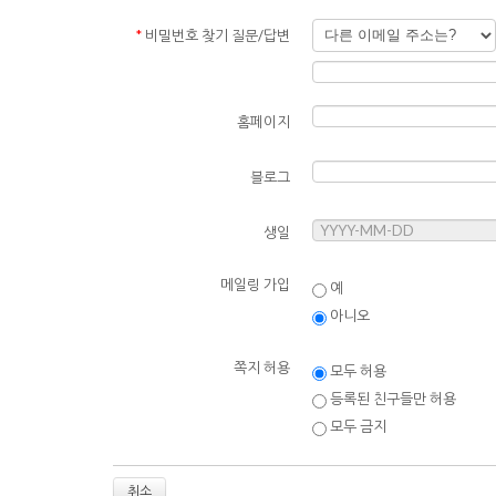
*
비밀번호 찾기 질문/답변
홈페이지
블로그
생일
메일링 가입
예
아니오
쪽지 허용
모두 허용
등록된 친구들만 허용
모두 금지
취소